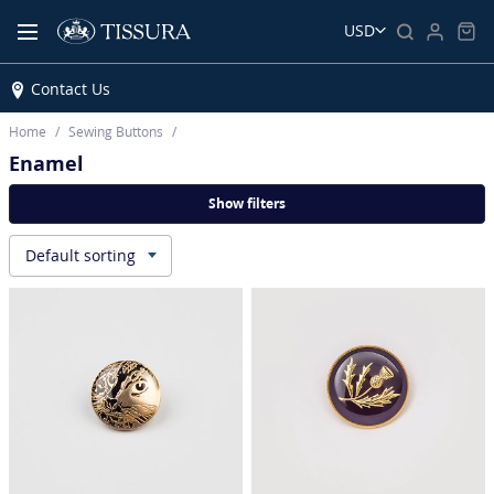
USD
Contact Us
Home
Sewing Buttons
Enamel
Show filters
Default sorting
▾