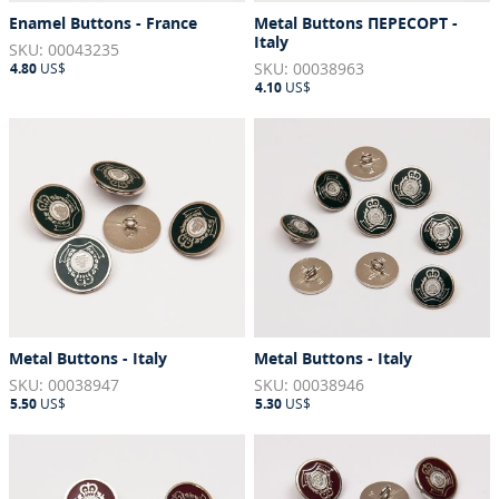
Enamel Buttons - France
Metal Buttons ПЕРЕСОРТ -
Italy
SKU: 00043235
SKU: 00038963
4.80
US$
4.10
US$
Metal Buttons - Italy
Metal Buttons - Italy
SKU: 00038947
SKU: 00038946
5.50
US$
5.30
US$